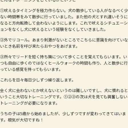
どんなトレーニングをしているかというと
①吠えるタイミングを極力作らない。犬の散歩している人がなるべく少
ない時間帯をみて散歩に行っていました。また他の犬とすれ違いそうに
なると方向転換して会わないようにします。これで吠えるシチュエーシ
ョンをなくし犬に吠えるという経験をなくしていきました。
②外でリコール。あまり刺激がないところでこちらに意識を向けていな
いとき名前を呼び来たらおやつをあげます。
③所々でリードを短く持ち隣について歩くことを覚えてもらいます。い
つも自由に歩くのではなくヒールウォークの時間も作り、人と散歩に行
っている感覚を持ってもらいます。
これらを日々毎日少しずつ繰り返します。
全く犬に会わないとか吠えないというのは難しいですし、犬に慣れると
いうこと大切なトレーニングです。①②③の次は犬を見ても興奮しない
トレーニングが必要になります。
うちの子は5歳から始めましたが、少しずつですが変わってきてはいま
す。根気が大切ですね！